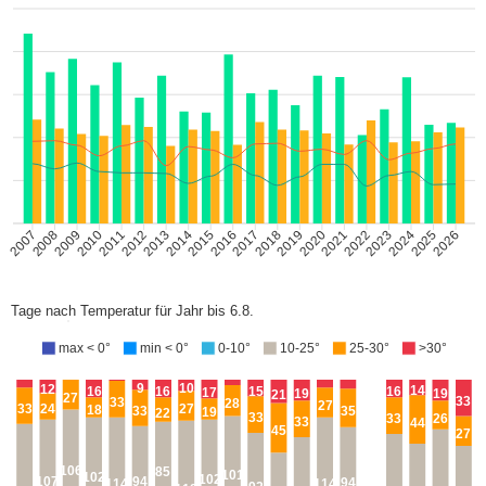
2008
2009
2010
2011
2012
2013
2014
2015
2016
2017
2018
2019
2020
2021
2022
2023
2024
2025
2026
2007
Tage nach Temperatur für Jahr bis 6.8.
max < 0°
min < 0°
0-10°
10-25°
25-30°
>30°
9
10
12
14
15
16
16
16
17
19
19
21
27
33
33
28
27
33
27
24
18
33
35
19
22
33
26
33
33
44
45
27
106
85
101
102
102
94
107
94
114
114