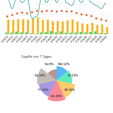
KW21
KW22
KW23
KW24
KW25
KW26
KW27
KW28
KW29
KW30
KW31
KW32
KW33
KW34
KW35
KW36
KW37
KW38
KW39
KW40
KW20
Zugriffe von 7 Tagen
So 9%
Mo 12%
Sa 16%
Di 13%
Fr 15%
Mi 16%
Do 18%