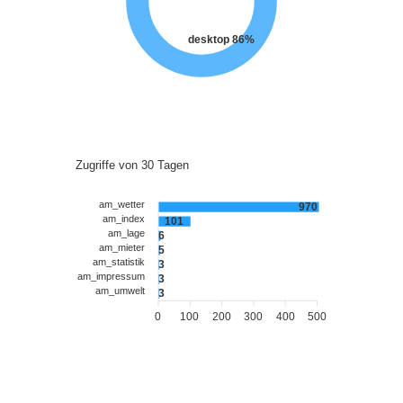
desktop 86%
Zugriffe von 30 Tagen
am_wetter
970
am_index
101
am_lage
6
am_mieter
5
am_statistik
3
am_impressum
3
am_umwelt
3
0
100
200
300
400
500