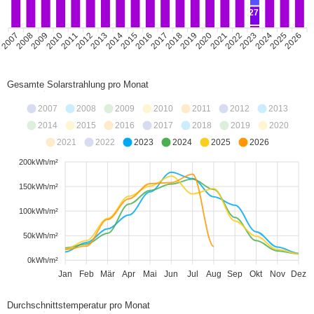
27
2007
2008
2010
2011
2012
2013
2015
2016
2017
2018
2020
2021
2022
2023
2025
2026
2009
2014
2019
2024
Gesamte Solarstrahlung pro Monat
2007
2008
2009
2010
2011
2012
2013
2014
2015
2016
2017
2018
2019
2020
2021
2022
2023
2024
2025
2026
200kWh/m²
150kWh/m²
100kWh/m²
50kWh/m²
0kWh/m²
Jan
Feb
Mär
Apr
Mai
Jun
Jul
Aug
Sep
Okt
Nov
Dez
Durchschnittstemperatur pro Monat