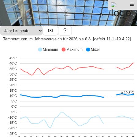
≡
Die Emailfabrik ist ein Bürogebäude in Amberg. Moderne Räume mit energetischen Anspruch.
Wärme und Kälte wird über eine Grundwasser-Wärmepumpe nachhaltig erzeugt. Die PV-
Anlage wird für die Stromerzeugung der Wärmepumpe verwendet. Die Temperierung erfolgt
über die Raumdecken. Dadurch entsteht ein angenehmes Klima in den Räumen.
Regenwasser wird gesammelt und im Gebäude als Grauwasser wieder eingesetzt.
?
✉
Temperaturen im Jahresvergleich für 2026 bis 6.8. [defekt 11.1.-19.4.22]
Minimum
Maximum
Mittel
45°C
40°C
35°C
30°C
25°C
20°C
15°C
ø 10.3°C
10°C
5°C
0°C
-5°C
-10°C
-15°C
-20°C
-25°C