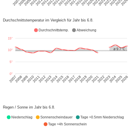
2008
2009
2010
2011
2012
2013
2014
2015
2016
2017
2018
2019
2020
2021
2022
2023
2024
2025
2007
2026
Durchschnittstemperatur im Vergleich für Jahr bis 6.8.
Durchschnittstemp.
Abweichung
15°
ø 9.7°C .
10°
5°
0°
2008
2009
2010
2011
2012
2013
2014
2015
2016
2017
2018
2019
2020
2021
2022
2023
2024
2025
2007
2026
Regen / Sonne im Jahr bis 6.8.
Niederschlag
Sonnenscheindauer
Tage >0.5mm Niederschlag
Tage >4h Sonnenschein